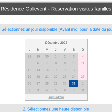
Résidence Gallevent - Réservation visites familles
. Sélectionnez un jour disponible (Avant midi pour la date du jou
Décembre 2022
L
M
M
J
V
S
D
28
29
30
1
2
3
4
5
6
7
8
9
10
11
12
13
14
15
16
17
18
19
20
21
22
23
24
25
26
27
28
29
30
31
1
2
3
4
5
6
7
8
aujourd'hui
2. Sélectionnez une heure disponible